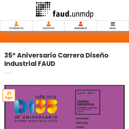
Saltar
al
contenido
ESTUDIANTES
DOCENTES
GRADUADOS
MENU
35° Aniversario Carrera Diseño
Industrial FAUD
21
Ago