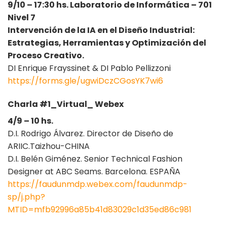
9/10 – 17:30 hs. Laboratorio de Informática – 701
Nivel 7
Intervención de la IA en el Diseño Industrial:
Estrategias, Herramientas y Optimización del
Proceso Creativo.
DI Enrique Frayssinet & DI Pablo Pellizzoni
https://forms.gle/ugwiDczCGosYK7wi6
Charla #1_Virtual_ Webex
4/9 – 10 hs.
D.I. Rodrigo Álvarez. Director de Diseño de
ARIIC.Taizhou-CHINA
D.I. Belén Giménez. Senior Technical Fashion
Designer at ABC Seams. Barcelona. ESPAÑA
https://faudunmdp.webex.com/faudunmdp-
sp/j.php?
MTID=mfb92996a85b41d83029c1d35ed86c981