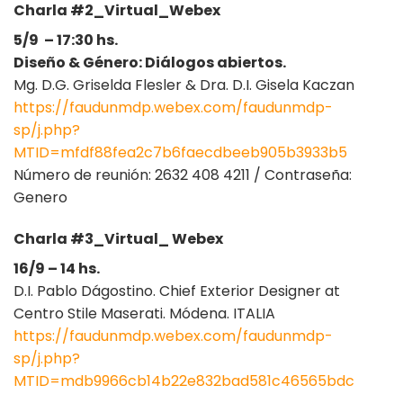
Charla #2_Virtual_Webex
5/9 – 17:30 hs.
Diseño & Género: Diálogos abiertos.
Mg. D.G. Griselda Flesler & Dra. D.I. Gisela Kaczan
https://faudunmdp.webex.com/faudunmdp-
sp/j.php?
MTID=mfdf88fea2c7b6faecdbeeb905b3933b5
Número de reunión: 2632 408 4211 / Contraseña:
Genero
Charla #3_Virtual_ Webex
16/9 – 14 hs.
D.I. Pablo Dágostino. Chief Exterior Designer at
Centro Stile Maserati. Módena. ITALIA
https://faudunmdp.webex.com/faudunmdp-
sp/j.php?
MTID=mdb9966cb14b22e832bad581c46565bdc