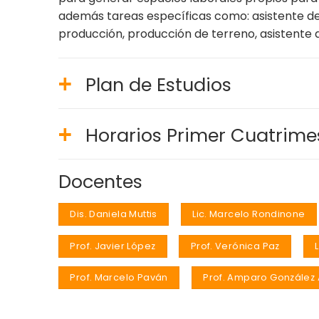
además tareas específicas como: asistente de 
producción, producción de terreno, asistente 
Plan de Estudios
Horarios Primer Cuatrime
Docentes
Dis. Daniela Muttis
Lic. Marcelo Rondinone
Prof. Javier López
Prof. Verónica Paz
Prof. Marcelo Paván
Prof. Amparo González 