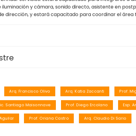
iluminación y cámara, sonido directo, asistente en post
de dirección, y estará capacitado para coordinar el área
stre
Arq. Francisco Olivo
Arq. Katia Zaccanti
Prof. M
Lic. Santiago Maisonnave
Prof. Diego Ercolano
Esp. A
Aguilar
Prof. Oriana Castro
Arq. Claudio Di Sario