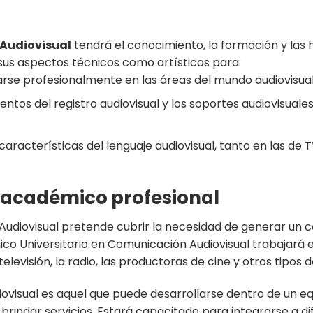
 Audiovisual
tendrá el conocimiento, la formación y la
 sus aspectos técnicos como artísticos para:
rse profesionalmente en las áreas del mundo audiovisual
s del registro audiovisual y los soportes audiovisuales, a
s características del lenguaje audiovisual, tanto en las de
n académico profesional
Audiovisual pretende cubrir la necesidad de generar un 
ico Universitario en Comunicación Audiovisual trabajará 
elevisión, la radio, las productoras de cine y otros tipos 
visual es aquel que puede desarrollarse dentro de un equ
rindar servicios. Estará capacitado para integrarse a di