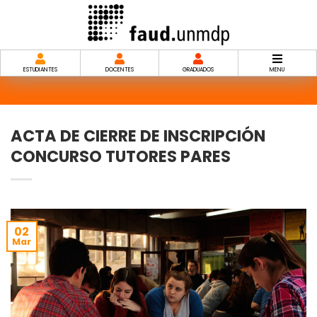
Saltar
al
contenido
ESTUDIANTES
DOCENTES
GRADUADOS
MENU
ACTA DE CIERRE DE INSCRIPCIÓN
CONCURSO TUTORES PARES
02
Mar