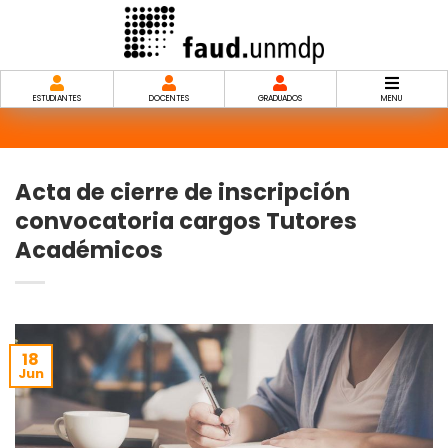
Saltar
al
contenido
ESTUDIANTES
DOCENTES
GRADUADOS
MENU
Acta de cierre de inscripción
convocatoria cargos Tutores
Académicos
18
Jun