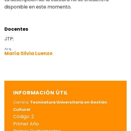
disponible en este momento.
Docentes
JTP:
Arq.
María Silvia Luenzo
INFORMACIÓN ÚTIL
Carrera:
Tecnicatura Universitaria en Gestión
Cultural
Código: 2
Primer Año