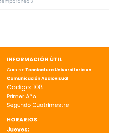
ntemporáneo 2
INFORMACIÓN ÚTIL
Carrera:
Tecnicatura Universitaria en
Comunicación Audiovisual
Código: 108
Primer Año
Segundo Cuatrimestre
HORARIOS
Jueves: