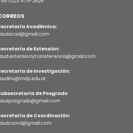
+54 0223 475-2626
CORREOS
Secretaría Académica:
faudacad@gmail.com
Secretaría de Extensión:
faud.extensionytransferencia@gmail.com
Secretaría de Investigación:
faudinv@mdp.edu.ar
Subsecretaría de Posgrado
faudposgrado@gmail.com
Secretaría de Coordinación:
faudcoord@gmail.com