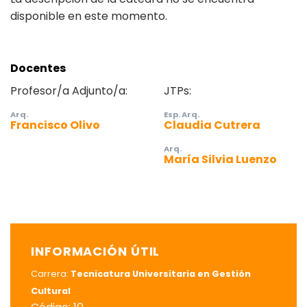
disponible en este momento.
Docentes
Profesor/a Adjunto/a:
JTPs:
Arq.
Esp. Arq.
Francisco Olivo
Claudia Cutrera
Arq.
María Silvia Luenzo
INFORMACIÓN ÚTIL
Carrera:
Tecnicatura Universitaria en Gestión
Cultural