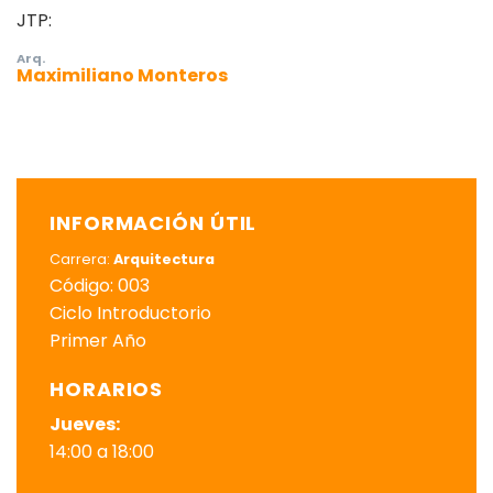
JTP:
Arq.
Maximiliano Monteros
INFORMACIÓN ÚTIL
Carrera:
Arquitectura
Código: 003
Ciclo Introductorio
Primer Año
HORARIOS
Jueves:
14:00 a 18:00