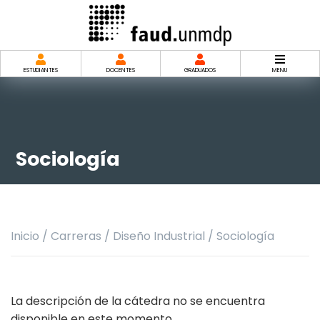
Saltar
al
contenido
ESTUDIANTES
DOCENTES
GRADUADOS
MENU
Sociología
Inicio
/
Carreras
/
Diseño Industrial
/
Sociología
La descripción de la cátedra no se encuentra
disponible en este momento.