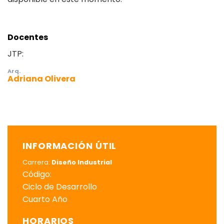
Docentes
JTP:
Arq.
Adriana Olivera
INFORMACIÓN ÚTIL
Carrera:
Diseño Industrial
Código:
Ciclo de Desarrollo
Cuarto Año
HORARIOS