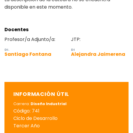
disponible en este momento.
Docentes
Profesor/a Adjunto/a:
JTP:
DI.
DI
Santiago Fontana
Alejandra Jaimerena
INFORMACIÓN ÚTIL
Carrera:
Diseño Industrial
Código: 741
Ciclo de Desarrollo
Tercer Año