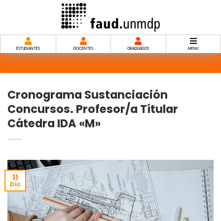
Saltar
al
contenido
ESTUDIANTES
DOCENTES
GRADUADOS
MENU
Cronograma Sustanciación
Concursos. Profesor/a Títular
Cátedra IDA «M»
11
Dic