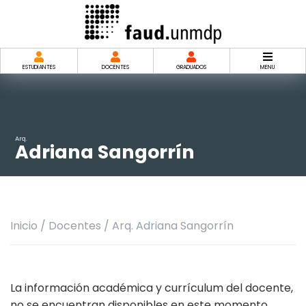
Saltar
al
contenido
ESTUDIANTES
DOCENTES
GRADUADOS
MENU
Arq.
Adriana Sangorrín
Inicio
/
Docentes
/
Arq. Adriana Sangorrín
La información académica y currículum del docente,
no se encuentran disponibles en este momento.