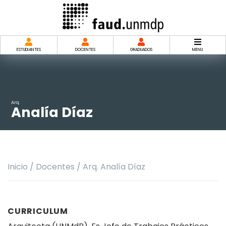
Saltar
al
contenido
ESTUDIANTES
DOCENTES
GRADUADOS
MENU
Arq.
Analía Díaz
Inicio
/
Docentes
/
Arq. Analía Díaz
CURRICULUM