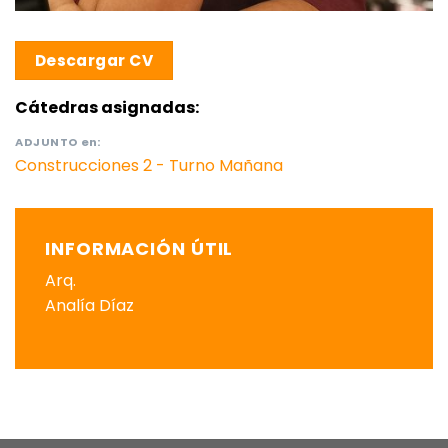
Descargar CV
Cátedras asignadas:
ADJUNTO
en:
Construcciones 2 - Turno Mañana
INFORMACIÓN ÚTIL
Arq.
Analía Díaz