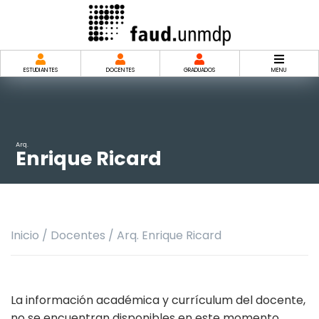
Saltar
al
contenido
ESTUDIANTES
DOCENTES
GRADUADOS
MENU
Arq.
Enrique Ricard
Inicio
/
Docentes
/
Arq. Enrique Ricard
La información académica y currículum del docente,
no se encuentran disponibles en este momento.