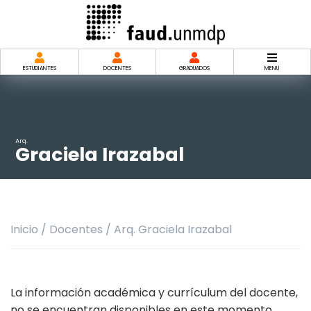
Saltar
al
contenido
ESTUDIANTES
DOCENTES
GRADUADOS
MENU
Arq.
Graciela Irazabal
Inicio
/
Docentes
/
Arq. Graciela Irazabal
La información académica y currículum del docente,
no se encuentran disponibles en este momento.