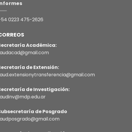
Informes
+54 0223 475-2626
CORREOS
Secretaría Académica:
faudacad@gmail.com
Secretaría de Extensión:
faud.extensionytransferencia@gmail.com
Secretaría de Investigación:
faudinv@mdp.edu.ar
Subsecretaría de Posgrado
faudposgrado@gmail.com