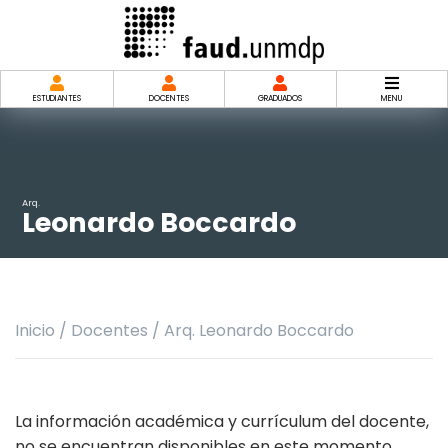
Saltar
al
contenido
ESTUDIANTES
DOCENTES
GRADUADOS
MENU
Arq.
Leonardo Boccardo
Inicio
/
Docentes
/
Arq. Leonardo Boccardo
La información académica y currículum del docente,
no se encuentran disponibles en este momento.