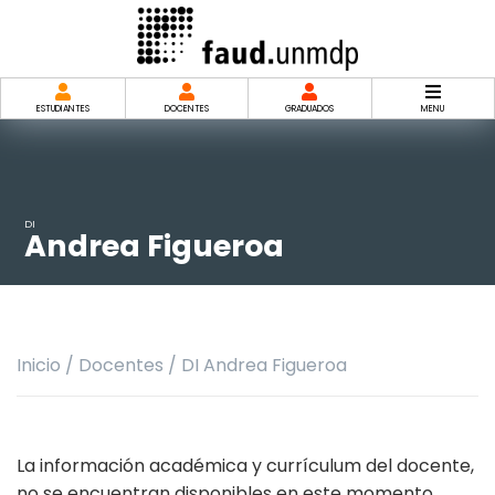
Saltar
al
contenido
ESTUDIANTES
DOCENTES
GRADUADOS
MENU
DI
Andrea Figueroa
Inicio
/
Docentes
/
DI Andrea Figueroa
La información académica y currículum del docente,
no se encuentran disponibles en este momento.