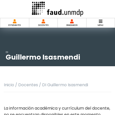
Saltar
al
contenido
ESTUDIANTES
DOCENTES
GRADUADOS
MENU
DI
Guillermo Isasmendi
Inicio
/
Docentes
/
DI Guillermo Isasmendi
La información académica y currículum del docente,
no se encuentran disponibles en este momento.