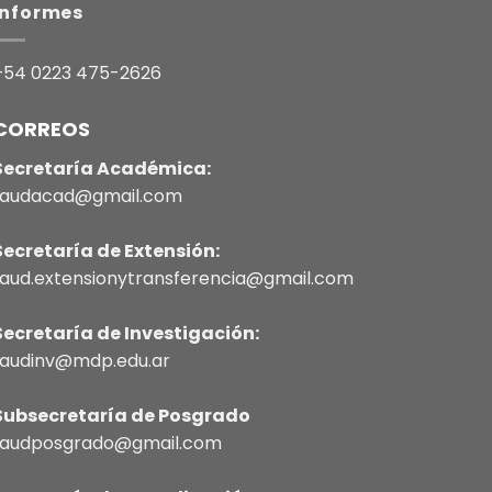
Informes
+54 0223 475-2626
CORREOS
Secretaría Académica:
faudacad@gmail.com
Secretaría de Extensión:
faud.extensionytransferencia@gmail.com
Secretaría de Investigación:
faudinv@mdp.edu.ar
Subsecretaría de Posgrado
faudposgrado@gmail.com