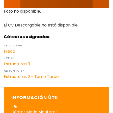
Foto no disponible.
El CV Descargable no está disponible.
Cátedras asignadas:
TITULAR
en:
Física
JTP
en:
Estructuras 3
ADJUNTO
en:
Estructuras 2 - Turno Tarde
INFORMACIÓN ÚTIL
Ing.
Héctor Mario Monteros