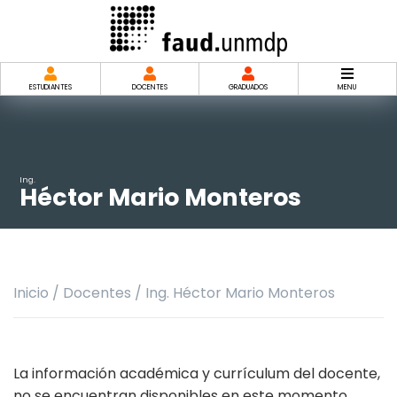
Saltar
al
contenido
ESTUDIANTES
DOCENTES
GRADUADOS
MENU
Ing.
Héctor Mario Monteros
Inicio
/
Docentes
/
Ing. Héctor Mario Monteros
La información académica y currículum del docente,
no se encuentran disponibles en este momento.