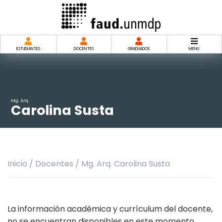
Saltar
al
contenido
ESTUDIANTES
DOCENTES
GRADUADOS
MENU
Mg. Arq.
Carolina Susta
Inicio
/
Docentes
/
Mg. Arq. Carolina Susta
La información académica y currículum del docente,
no se encuentran disponibles en este momento.