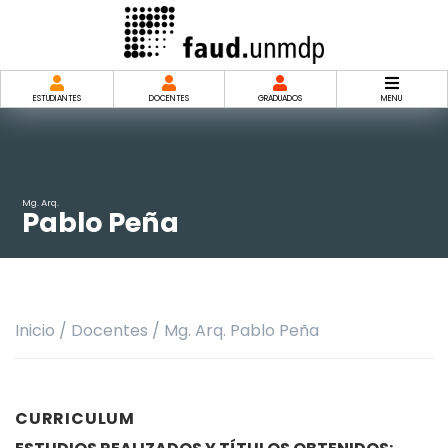
Saltar
al
contenido
ESTUDIANTES
DOCENTES
GRADUADOS
MENU
Mg. Arq.
Pablo Peña
Inicio
/
Docentes
/
Mg. Arq. Pablo Peña
CURRICULUM