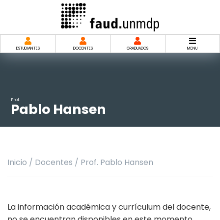
Saltar
al
contenido
ESTUDIANTES
DOCENTES
GRADUADOS
MENU
Prof.
Pablo Hansen
Inicio
/
Docentes
/
Prof. Pablo Hansen
La información académica y currículum del docente,
no se encuentran disponibles en este momento.