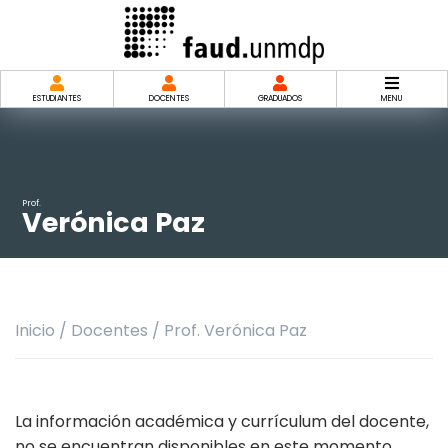
Saltar
al
contenido
ESTUDIANTES
DOCENTES
GRADUADOS
MENU
Prof.
Verónica Paz
Inicio
/
Docentes
/
Prof. Verónica Paz
La información académica y currículum del docente,
no se encuentran disponibles en este momento.