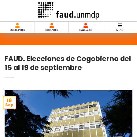
Saltar
al
contenido
ESTUDIANTES
DOCENTES
GRADUADOS
MENU
FAUD. Elecciones de Cogobierno del
15 al 19 de septiembre
16
Sep