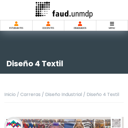
Saltar
al
contenido
ESTUDIANTES
DOCENTES
GRADUADOS
MENU
Diseño 4 Textil
Inicio
/
Carreras
/
Diseño Industrial
/
Diseño 4 Textil