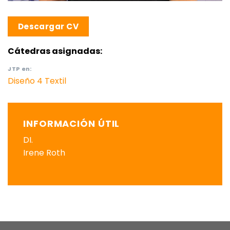
Descargar CV
Cátedras asignadas:
JTP
en:
Diseño 4 Textil
INFORMACIÓN ÚTIL
DI.
Irene Roth