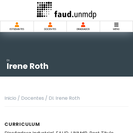
Saltar
al
contenido
ESTUDIANTES
DOCENTES
GRADUADOS
MENU
DI.
Irene Roth
Inicio
/
Docentes
/
DI. Irene Roth
CURRICULUM