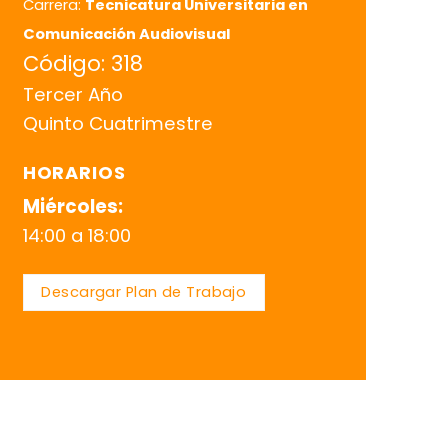
Carrera:
Tecnicatura Universitaria en
Comunicación Audiovisual
Código: 318
Tercer Año
Quinto Cuatrimestre
HORARIOS
Miércoles:
14:00 a 18:00
Descargar Plan de Trabajo