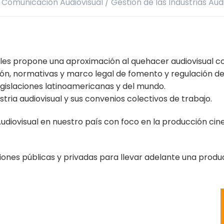
n Comunicación Audiovisual
/
Gestión de las Industrias Aud
uales propone una aproximación al quehacer audiovisual co
n, normativas y marco legal de fomento y regulación de la
gislaciones latinoamericanas y del mundo.
ustria audiovisual y sus convenios colectivos de trabajo.
Audiovisual en nuestro país con foco en la producción cine
iones públicas y privadas para llevar adelante una produ