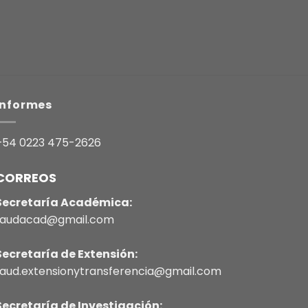
Informes
+54 0223 475-2626
CORREOS
Secretaría Académica:
faudacad@gmail.com
Secretaría de Extensión:
faud.extensionytransferencia@gmail.com
Secretaría de Investigación: