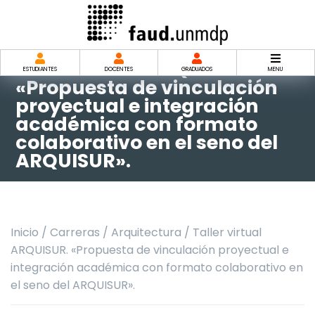
Saltar
al
contenido
Taller virtual ARQUISUR.
ESTUDIANTES
DOCENTES
GRADUADOS
MENU
«Propuesta de vinculación
proyectual e integración
académica con formato
colaborativo en el seno del
ARQUISUR».
Inicio
/
Carreras
/
Arquitectura
/
Taller virtual
ARQUISUR. «Propuesta de vinculación proyectual e
integración académica con formato colaborativo en
el seno del ARQUISUR».