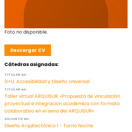
Foto no disponible.
Descargar CV
Cátedras asignadas:
TITULAR
en:
D+U. Accesibilidad y Diseño Universal
TITULAR
en:
Taller virtual ARQUISUR. «Propuesta de vinculación
proyectual e integración académica con formato
colaborativo en el seno del ARQUISUR».
ADJUNTO
en:
Diseño Arquitectónico 1 - Turno Noche