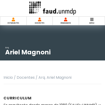
Saltar
al
contenido
ESTUDIANTES
DOCENTES
GRADUADOS
MENU
Arq.
Ariel Magnoni
Inicio
/
Docentes
/
Arq. Ariel Magnoni
CURRICULUM