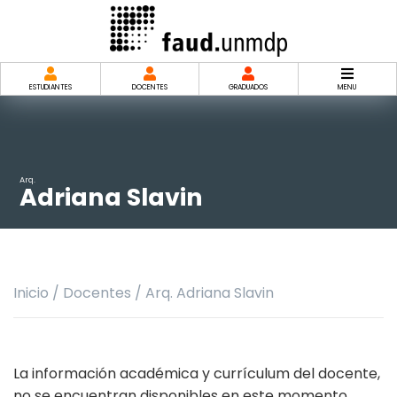
Saltar
al
contenido
ESTUDIANTES
DOCENTES
GRADUADOS
MENU
Arq.
Adriana Slavin
Inicio
/
Docentes
/
Arq. Adriana Slavin
La información académica y currículum del docente,
no se encuentran disponibles en este momento.