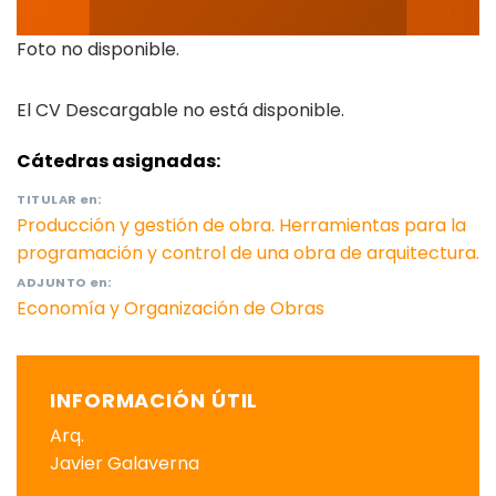
Foto no disponible.
El CV Descargable no está disponible.
Cátedras asignadas:
TITULAR
en:
Producción y gestión de obra. Herramientas para la
programación y control de una obra de arquitectura.
ADJUNTO
en:
Economía y Organización de Obras
INFORMACIÓN ÚTIL
Arq.
Javier Galaverna