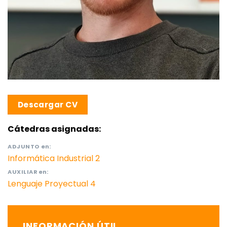
Descargar CV
Cátedras asignadas:
ADJUNTO
en:
Informática Industrial 2
AUXILIAR
en:
Lenguaje Proyectual 4
INFORMACIÓN ÚTIL