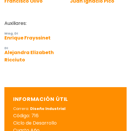
Francisco Olivo
Juan Ignacio Pico
Auxiliares:
Mag. DI
Enrique Frayssinet
DI
Alejandra Elizabeth
Ricciuto
INFORMACIÓN ÚTIL
Carrera:
Diseño Industrial
Código: 716
Ciclo de Desarrollo
Cuarto Año