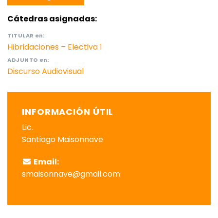
Cátedras asignadas:
TITULAR
en:
Hibridaciones – Electiva 1
ADJUNTO
en:
Discurso Audiovisual
INFORMACIÓN ÚTIL
Lic.
Santiago Maisonnave
Email:
smaisonnave@gmail.com