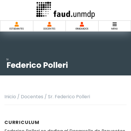
Saltar
al
contenido
ESTUDIANTES
DOCENTES
GRADUADOS
MENU
Sr.
Federico Polleri
Inicio
/
Docentes
/
Sr. Federico Polleri
CURRICULUM