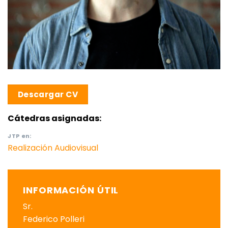
Descargar CV
Cátedras asignadas:
JTP
en:
Realización Audiovisual
INFORMACIÓN ÚTIL
Sr.
Federico Polleri